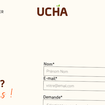
ER
Nom*
E-mail*
?
s !
Demande*