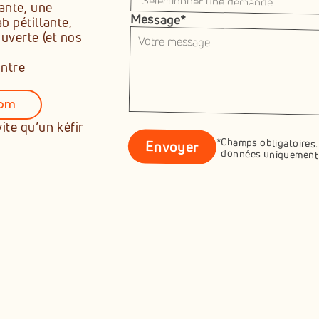
ante, une 
Message*
 pétillante, 
uverte (et nos 
ntre 
com
s !
te qu’un kéfir 
Envoyer
  données uniquement