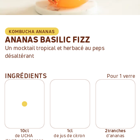
KOMBUCHA
ANANAS
ANANAS BASILIC FIZZ
Un mocktail tropical et herbacé au peps 
désaltérant
INGRÉDIENTS
Pour 1 verre
10
cl
1
cl
2
tranches
de UCHA 
de jus de citron 
d'ananas