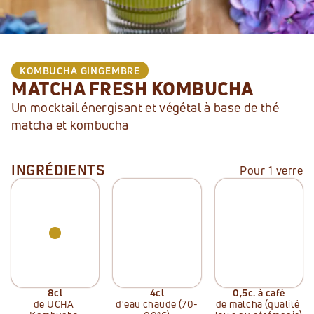
KOMBUCHA
GINGEMBRE
MATCHA FRESH KOMBUCHA
Un mocktail énergisant et végétal à base de thé 
matcha et kombucha
INGRÉDIENTS
Pour 1 verre
8
cl
4
cl
0,5
c. à café
de UCHA 
d'eau chaude (70-
de matcha (qualité 