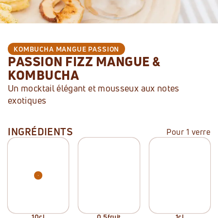
KOMBUCHA
MANGUE PASSION
PASSION FIZZ MANGUE & 
KOMBUCHA
Un mocktail élégant et mousseux aux notes 
exotiques
INGRÉDIENTS
Pour 1 verre
10
cl
0,5
fruit
1
cl