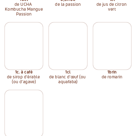
de UCHA 
de la passion
de jus de citron 
Kombucha Mangue 
vert
Passion
1
c. à café
1
cl
1
brin
de sirop d'érable 
de blanc d'œuf (ou 
de romarin
(ou d'agave)
aquafaba)