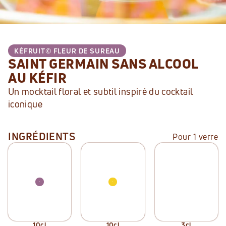
KÉFRUIT©
FLEUR DE SUREAU
SAINT GERMAIN SANS ALCOOL 
AU KÉFIR
Un mocktail floral et subtil inspiré du cocktail 
iconique
INGRÉDIENTS
Pour 1 verre
10
cl
10
cl
3
cl