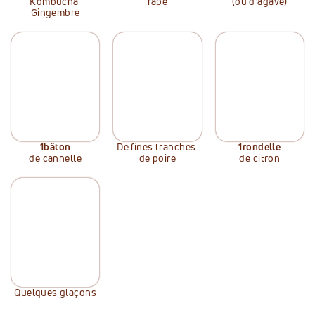
Kombucha 
râpé
(ou d'agave)
Gingembre
1
bâton
De fines tranches 
1
rondelle
de cannelle
de poire
de citron
Quelques glaçons