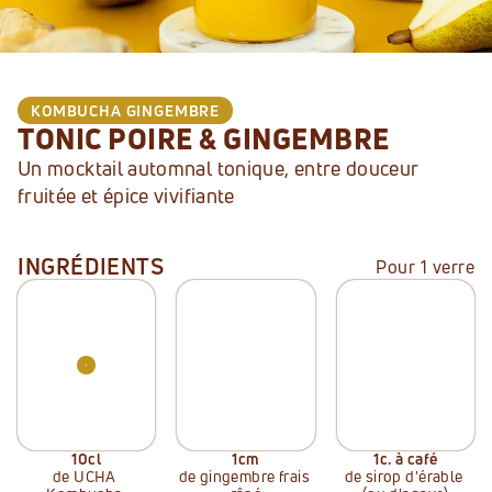
KOMBUCHA
GINGEMBRE
TONIC POIRE & GINGEMBRE
Un mocktail automnal tonique, entre douceur 
fruitée et épice vivifiante
INGRÉDIENTS
Pour 1 verre
10
cl
1
cm
1
c. à café
de UCHA 
de gingembre frais 
de sirop d'érable 