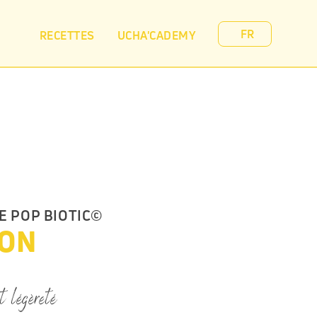
Select Language
FR
RECETTES
UCHA'CADEMY
 POP BIOTIC© 
RON
t légèreté