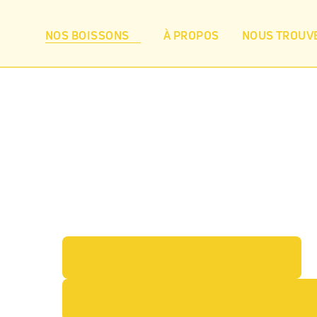
NOS BOISSONS
À PROPOS
NOUS TROUV
NOS KOMBUCHAS
GRENADE
NOS KÉFRUITS©