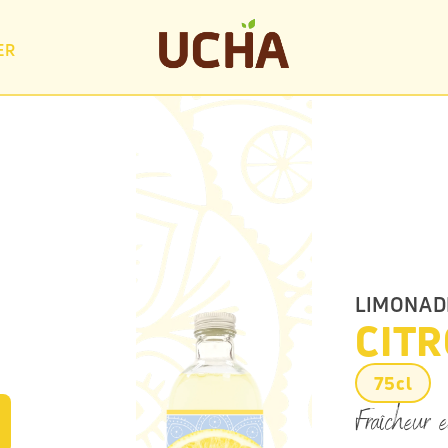
ER
LIMONADE
CIT
75cl
Fraîcheur e